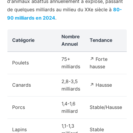
d'animaux abattus annuellement a explosé, passant
de quelques milliards au milieu du XXe siècle à
80-
90 milliards en 2024
.
Nombre
Catégorie
Tendance
Annuel
75+
↗ Forte
Poulets
milliards
hausse
2,8-3,5
Canards
↗ Hausse
milliards
1,4-1,6
Porcs
Stable/Hausse
milliard
1,1-1,3
Lapins
Stable