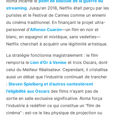
Roma
incarne le
point de bascule de la guerre du
streaming
. Jusqu'en 2018, Netflix était perçu par les
puristes et le Festival de Cannes comme un ennemi
du cinéma traditionnel. En finançant le projet ultra-
personnel d'
Alfonso Cuarón
—un film en noir et
blanc, en espagnol et mixtèque, sans vedettes—
Netflix cherchait à acquérir une légitimité artistique.
La stratégie fonctionna magistralement : le film
remporta le
Lion d'Or à Venise
et trois Oscars, dont
celui du Meilleur Réalisateur. Cependant, il cristallisa
aussi un débat que l'industrie continuait de trancher
:
Steven Spielberg et d'autres contestèrent
l'éligibilité aux Oscars
des films n'ayant pas de
sortie en salle exclusive significative.
Roma
força
l'industrie à redéfinir ce qui constitue un "film de
cinéma" : est-ce le lieu physique de projection ou