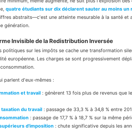
laire minimum, même augmenté, ne suit plus l'explosion des 
le,
quatre étudiants sur dix déclarent sauter au moins un 
iffres abstraits—c'est une atteinte mesurable à la santé et
ne génération.
'Arme Invisible de la Redistribution Inversée
s politiques sur les impôts se cache une transformation sil
calité européenne. Les charges se sont progressivement dépl
la consommation.
qui parlent d'eux-mêmes :
mation et travail
: génèrent 13 fois plus de revenus que le
 taxation du travail
: passage de 33,3 % à 34,8 % entre 20
consommation
: passage de 17,7 % à 18,7 % sur la même pér
supérieurs d'imposition
: chute significative depuis les a