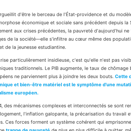
rgueillit d'être le berceau de l'État-providence et du modè
morphose économique et sociale sans précédent depuis la
ement aux crises précédentes, la pauvreté d'aujourd'hui ne
es de la société—elle s'infiltre au cœur même des populati
t de la jeunesse estudiantine.
rise particulièrement insidieuse, c'est qu'elle n'est pas visi
iques traditionnels. Le PIB augmente, le taux de chômage b
opéens ne parviennent plus à joindre les deux bouts.
Cette 
ique et bien-être matériel est le symptôme d'une mutati
alisme européen.
, des mécanismes complexes et interconnectés se sont ren
logement, l'inflation galopante, la précarisation du travail e
es. Ces forces forment un système cohérent qui emprisonne
une
trappe de pauvreté
de plus en plus difficile à quitter,