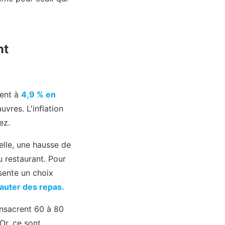
nt
sent à
4,9 % en
vres. L'inflation
ez.
elle, une hausse de
u restaurant. Pour
sente un choix
 sauter des repas.
nsacrent 60 à 80
Or, ce sont