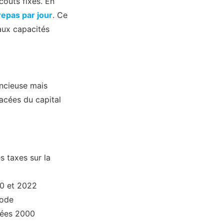
coûts fixes. En
repas par jour
. Ce
 aux capacités
encieuse mais
acées du capital
s taxes sur la
10 et 2022
iode
nnées 2000