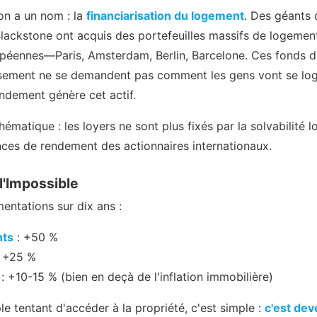
on a un nom : la
financiarisation du logement
. Des géants 
ckstone ont acquis des portefeuilles massifs de logement
opéennes—Paris, Amsterdam, Berlin, Barcelone. Ces fonds d
ssement ne se demandent pas comment les gens vont se loge
dement génère cet actif.
hématique : les loyers ne sont plus fixés par la solvabilité l
nces de rendement des actionnaires internationaux.
 l'Impossible
ntations sur dix ans :
nts
: +50 %
 +25 %
: +10-15 % (bien en deçà de l'inflation immobilière)
e tentant d'accéder à la propriété, c'est simple :
c'est de