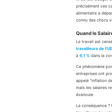
précisément ces cat
alimentaire a dépa
connu des chocs vo
Quand le Salair
Le travail est cens
travailleurs de l'U
à
6,1 %
dans la zon
Ce phénomène port
entreprises ont pr
appelé "inflation d
mais les salaires r
évanouie.
La conséquence ?