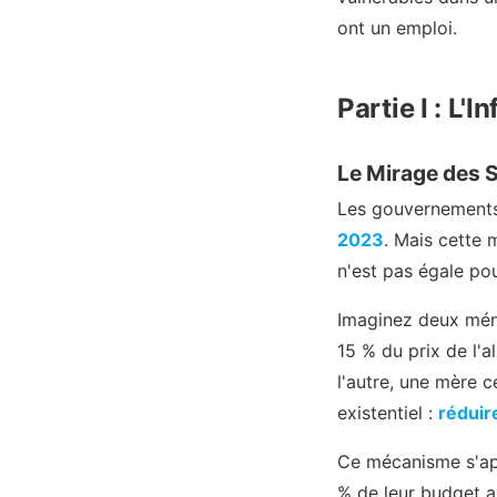
ont un emploi.
Partie I : L'
Le Mirage des St
Les gouvernements 
2023
. Mais cette 
n'est pas égale po
Imaginez deux ména
15 % du prix de l'a
l'autre, une mère 
existentiel :
réduire
Ce mécanisme s'app
% de leur budget a