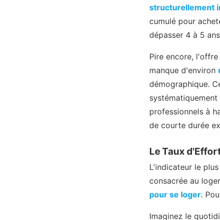
structurellement 
cumulé pour achete
dépasser 4 à 5 ans
Pire encore, l'off
manque d'environ
démographique. Ce
systématiquement él
professionnels à h
de courte durée exp
Le Taux d'Effor
L'indicateur le plu
consacrée au loge
pour se loger
. Pou
Imaginez le quotidi