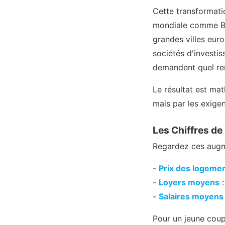
Cette transformati
mondiale comme Bla
grandes villes eur
sociétés d'investi
demandent quel ren
Le résultat est mat
mais par les exige
Les Chiffres de
Regardez ces augme
-
Prix des logeme
-
Loyers moyens
:
-
Salaires moyens
Pour un jeune coupl