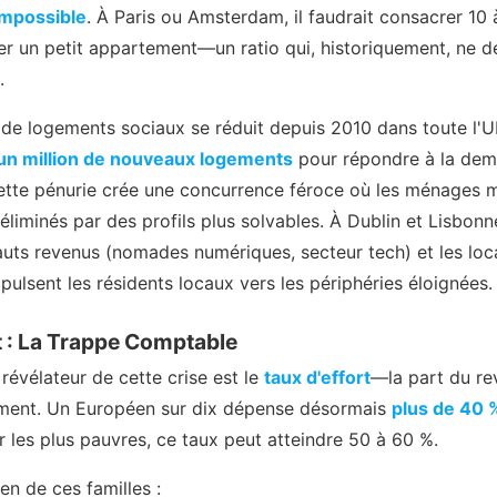
impossible
. À Paris ou Amsterdam, il faudrait consacrer 10 
r un petit appartement—un ratio qui, historiquement, ne d
.
re de logements sociaux se réduit depuis 2010 dans toute l'U
un million de nouveaux logements
pour répondre à la de
tte pénurie crée une concurrence féroce où les ménages 
iminés par des profils plus solvables. À Dublin et Lisbonne
auts revenus (nomades numériques, secteur tech) et les loca
ulsent les résidents locaux vers les périphéries éloignées.
t : La Trappe Comptable
s révélateur de cette crise est le
taux d'effort
—la part du re
ment. Un Européen sur dix dépense désormais
plus de 40 
r les plus pauvres, ce taux peut atteindre 50 à 60 %.
en de ces familles :