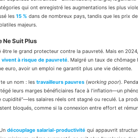
égories qui ont enregistré les augmentations les plus violen
ssé les
15 %
dans de nombreux pays, tandis que les prix de 
latiles majeurs.
e Ne Suit Plus
é être le grand protecteur contre la pauvreté. Mais en 2024
E vivent à risque de pauvreté
. Malgré un taux de chômage 
e euro, avoir un emploi ne garantit plus une vie décente.
e un nom : les
travailleurs pauvres
(
working poor
). Penda
otégé leurs marges bénéficiaires face à l'inflation—un phé
e cupidité"—les salaires réels ont stagné ou reculé. La pro
estent bloqués, comme si la connexion entre effort et rémun
 Un
découplage salarial-productivité
qui appauvrit structur