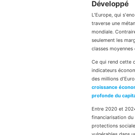
Développé
L'Europe, qui s'eno
traverse une méta
mondiale. Contrair
seulement les marg
classes moyennes e
Ce qui rend cette c
indicateurs économ
des millions d'Eur
croissance économ
profonde du capit
Entre 2020 et 2024
financiarisation du 
protections social
vulnérables dans 