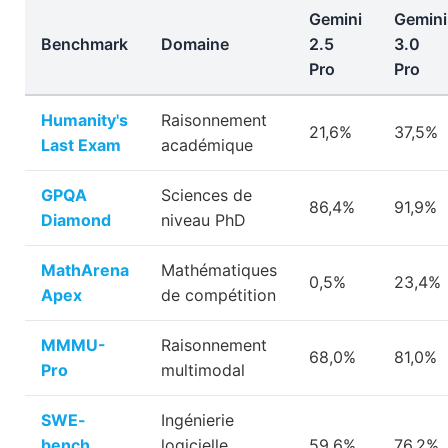
Gemini
Gemini
Benchmark
Domaine
2.5
3.0
Pro
Pro
Humanity's
Raisonnement
21,6%
37,5%
Last Exam
académique
GPQA
Sciences de
86,4%
91,9%
Diamond
niveau PhD
MathArena
Mathématiques
0,5%
23,4%
Apex
de compétition
MMMU-
Raisonnement
68,0%
81,0%
Pro
multimodal
SWE-
Ingénierie
bench
logicielle
59,6%
76,2%