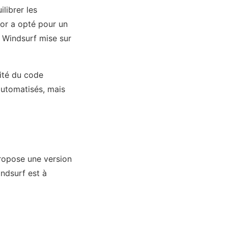
librer les
sor a opté pour un
e Windsurf mise sur
ité du code
automatisés, mais
ropose une version
ndsurf est à