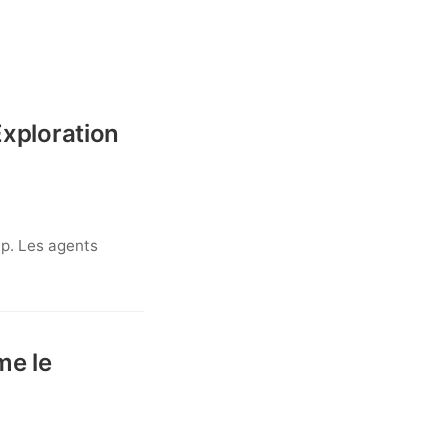
Exploration
ap. Les agents
me le