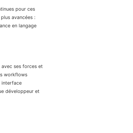
ntinues pour ces
 plus avancées :
tance en langage
 avec ses forces et
les workflows
 interface
ue développeur et