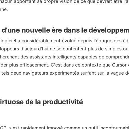
hacun apportant sa propre vision de ce que devrait être l'a
rne.
 d'une nouvelle ère dans le développe
ogiciel a considérablement évolué depuis l'époque des édi
loppeurs d'aujourd'hui ne se contentent plus de simples out
cherchent des assistants intelligents capables de comprendr
coder plus efficacement. C'est dans ce contexte que Cursor 
n, tels deux navigateurs expérimentés surfant sur la vague d
irtuose de la productivité
023, s'est rapidement imposé comme un outil incontournab