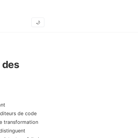
🌙
 des
ant
éditeurs de code
te transformation
distinguent